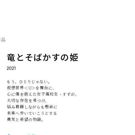
作品
竜
とそばかすの
姫
未来
サマ
時
を
おお
2021
バケ
2018
2009
2006
2012
もう、ひとりじゃない。
2015
U
仮想世界
＜
＞を
舞台
に、
ボクは
未来
に
これは
待
ってられな
新
しい
心
に
傷
を
抱
えた
女子高校生
・すずが、
小
私
さな
が
好
子
きにな
ども
キミとなら、
インターネッ
タイムリープ
大切
な
存在
を
見
つけ、
がら、
私
は、この
繰
り
返
子
こどもの
モチーフをも
は、「
人生
成長
の
悩
み
葛藤
しながらも
懸命
に
たる
流
れ、
感動
生命
の
で
ていく。
魅
せる
瑞
夏
々
の
未来
へ
歩
いていこうとする
いた
作品
。
勇気
と
希望
の
物語
。
この
作
この
作
この
この
作
作
この
作