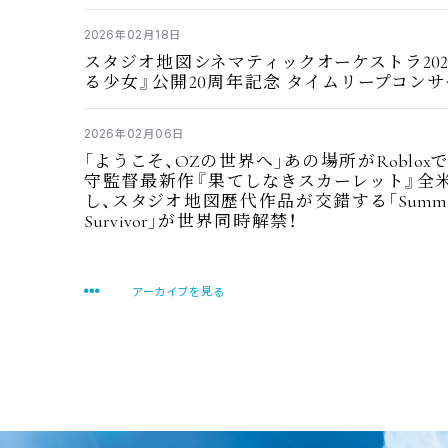
2026
02
18
年
月
日
20
スタジオ
地図
シネマティックオーケストラ
20
る
少女
』
公開
周年記念
タイムリープコンサ
2026
02
06
年
月
日
OZ
Roblox
「ようこそ、
の
世界
へ」あの
場所
が
守監督最新作
『
果
てしなきスカーレット』
全
Summe
し、スタジオ
地図歴代作品
が
交錯
する「
Survivor
」が
世界同時解禁
！
アーカイブを
見
る