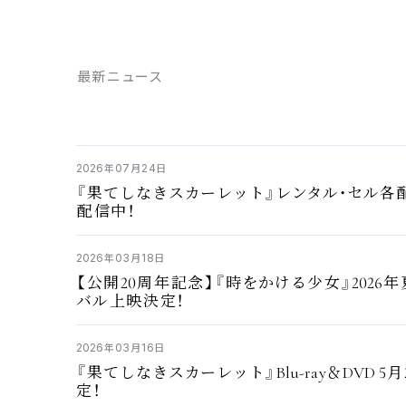
最新
ニュース
2026
07
24
年
月
日
『
果
てしなきスカーレット』レンタル・セル
各
配信中
！
2026
03
18
年
月
日
20
2026
【
公開
周年記念
】『
時
をかける
少女
』
年
バル
上映決定
！
2026
03
16
年
月
日
Blu-ray
DVD 5
『
果
てしなきスカーレット』
＆
月
定
！