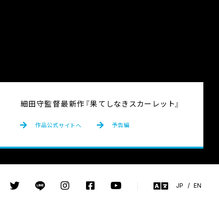
細田守監督最新作
『
果
てしなきスカーレット』
作品公式
サイトへ
予告編
JP
/
EN