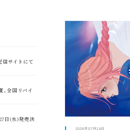
配信
サイトにて
夏
、
全国
リバイ
27
(
)
日
水
発売決
2026
07
24
年
月
日