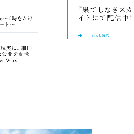
『
果
てしなきスカ
イトにて
配信中
！
26
〜『
時
をかけ
ート〜
もっと
読
む
で
現実
に。
細田
米公開
を
記念
r Wars