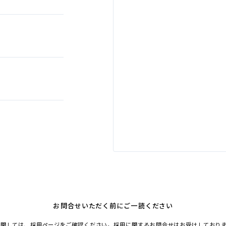
お
問合
せいただく
前
にご
一読
ください
に
関
しては、
採用
ページ
をご
確認
ください。
採用
に
関
するお
問合
せはお
受
けしており