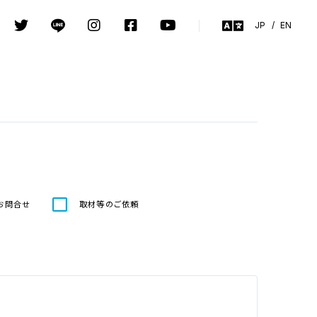
JP
/
EN
お
問合
せ
取材等
のご
依頼