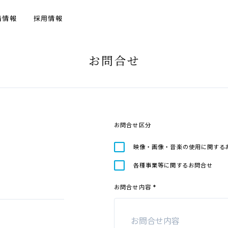
着情報
採用情報
お
問合
せ
お
問合
せ
区分
映像
・
画像
・
音楽
の
使用
に
関
する
各種事業等
に
関
するお
問合
せ
*
お
問合
せ
内容