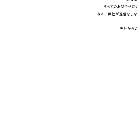
すべてのお
問合
せに
なお、
弊社
が
返信
をし
弊社
から