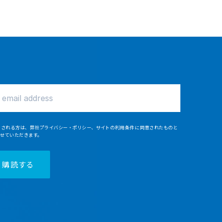
をされる
方
は、
弊社
プライバシー・ポリシー
、
サイトの
利用条件
に
同意
されたものと
させていただきます。
購読
する