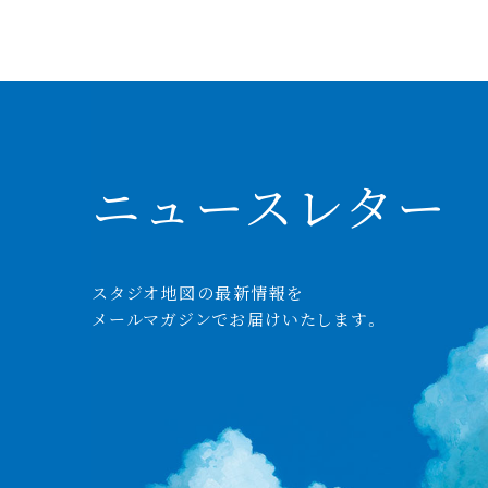
ニュースレター
スタジオ
地図
の
最新情報
を
メールマガジンでお
届
けいたします。