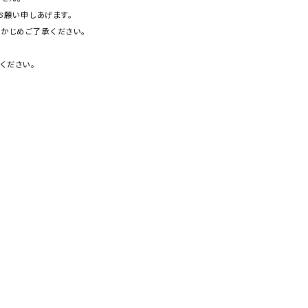
お
願
い
申
しあげます。
らかじめご
了承
ください。
ください。