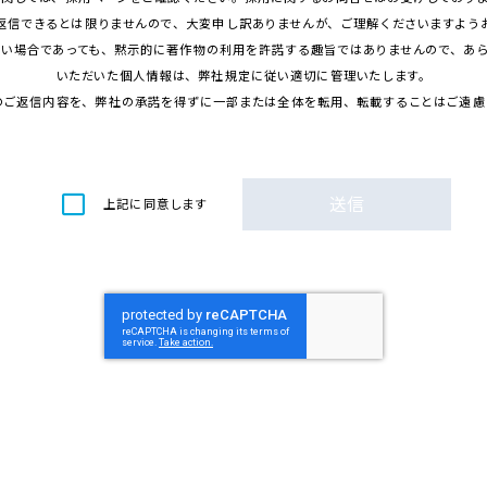
返信
できるとは
限
りませんので、
大変申
し
訳
ありませんが、ご
理解
くださいますよう
ない
場合
であっても、
黙示的
に
著作物
の
利用
を
許諾
する
趣旨
ではありませんので、あ
いただいた
個人情報
は、
弊社規定
に
従
い
適切
に
管理
いたします。
のご
返信内容
を、
弊社
の
承諾
を
得
ずに
一部
または
全体
を
転用
、
転載
することはご
遠慮
上記
に
同意
します