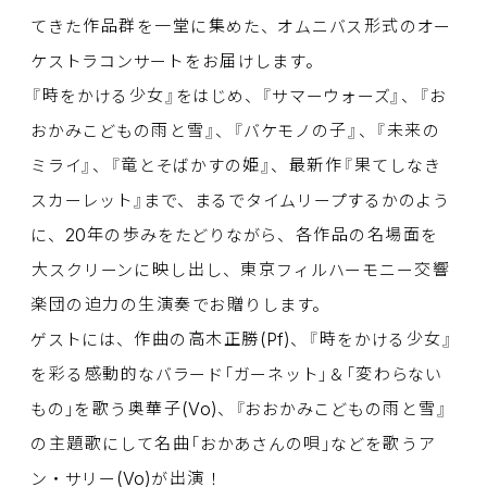
てきた
作品群
を
一堂
に
集
めた、オムニバス
形式
のオー
ケストラコンサートをお
届
けします。
『
時
をかける
少女
』をはじめ、『サマーウォーズ』、『お
おかみこどもの
雨
と
雪
』、『バケモノの
子
』、『
未来
の
ミライ』、『
竜
とそばかすの
姫
』、
最新作
『
果
てしなき
スカーレット』まで、まるでタイムリープするかのよう
20
に、
年
の
歩
みをたどりながら、
各作品
の
名場面
を
大
スクリーンに
映
し
出
し、
東京
フィルハーモニー
交響
楽団
の
迫力
の
生演奏
でお
贈
りします。
(Pf)
ゲストには、
作曲
の
高木正勝
、『
時
をかける
少女
』
を
彩
る
感動的
なバラード「ガーネット」＆「
変
わらない
(Vo)
もの」を
歌
う
奥華子
、『おおかみこどもの
雨
と
雪
』
の
主題歌
にして
名曲
「おかあさんの
唄
」などを
歌
うア
(Vo)
ン・サリー
が
出演
！