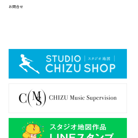
お
問合
せ