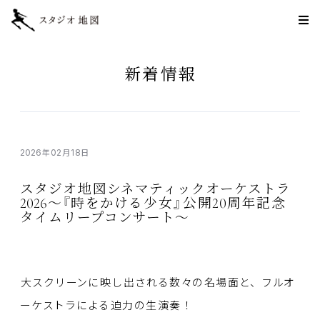
新着情報
2026
02
18
年
月
日
スタジオ
地図
シネマティックオーケストラ
2026
20
〜『
時
をかける
少女
』
公開
周年記念
タイムリープコンサート〜
大
スクリーンに
映
し
出
される
数
々の
名場面
と、フルオ
ーケストラによる
迫力
の
生演奏
！