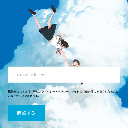
購読
をされる
方
は、
弊社
プライバシー・ポリシー
、
サイトの
利用条件
に
同意
されたものと
みなさせていただきます。
購読
する