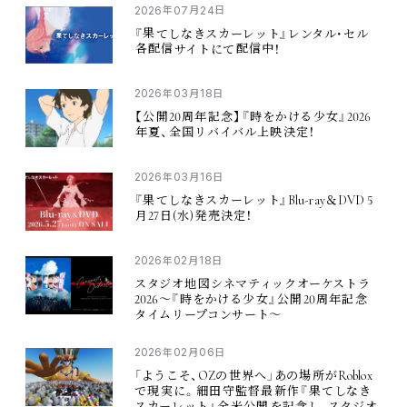
2026
07
24
年
月
日
『
果
てしなきスカーレット』レンタル・セル
各配信
サイトにて
配信中
！
2026
03
18
年
月
日
20
2026
【
公開
周年記念
】『
時
をかける
少女
』
年夏
、
全国
リバイバル
上映決定
！
2026
03
16
年
月
日
Blu-ray
DVD 5
『
果
てしなきスカーレット』
＆
27
(
)
月
日
水
発売決定
！
2026
02
18
年
月
日
スタジオ
地図
シネマティックオーケストラ
2026
20
〜『
時
をかける
少女
』
公開
周年記念
タイムリープコンサート〜
2026
02
06
年
月
日
OZ
Roblox
「ようこそ、
の
世界
へ」あの
場所
が
で
現実
に。
細田守監督最新作
『
果
てしなき