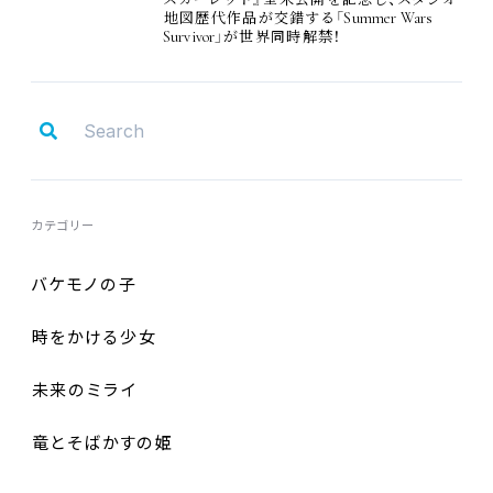
スカーレット』
全米公開
を
記念
し、スタジオ
Summer Wars
地図歴代作品
が
交錯
する「
Survivor
」が
世界同時解禁
！
カテゴリー
バケモノの
子
時
をかける
少女
未来
のミライ
竜
とそばかすの
姫