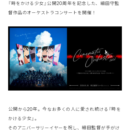
20
『
時
をかける
少女
』
公開
周年
を
記念
した、
細田守監
督作品
のオーケストラコンサートを
開催
！
20
公開
から
年
。
今
なお
多
くの
人
に
愛
され
続
ける『
時
を
かける
少女
』。
そのアニバーサリーイヤーを
祝
し、
細田監督
が
手
がけ