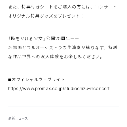
また、
特典付
きシートをご
購入
の
方
には、コンサート
オリジナル
特典
グッズをプレゼント！
20
『
時
をかける
少女
』
公開
周年
ーー
名場面
とフルオーケストラの
生演奏
が
織
りなす、
特別
な
作品世界
への
没入体験
をお
楽
しみください。
◼︎オフィシャルウェブサイト
https://www.promax.co.jp/studiochizu-inconcert
最新
ニュース