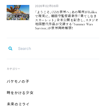
2026
02
06
年
月
日
OZ
Roblox
「ようこそ、
の
世界
へ」あの
場所
が
で
現実
に。
細田守監督最新作
『
果
てしなき
スカーレット』
全米公開
を
記念
し、スタジオ
Summer Wars
地図歴代作品
が
交錯
する「
Survivor
」が
世界同時解禁
！
カテゴリー
バケモノの
子
時
をかける
少女
未来
のミライ