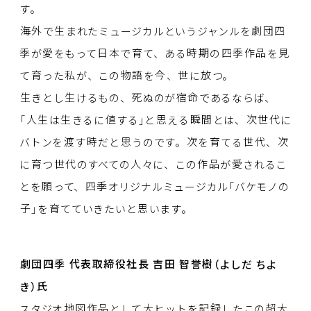
す。
海外
で
生
まれたミュージカルというジャンルを
劇団四
季
が
愛
をもって
日本
で
育
て、ある
時期
の
四季作品
を
見
て
育
った
私
が、この
物語
を
今
、
世
に
放
つ。
生
きとし
生
けるもの、
死
ぬのが
宿命
であるならば、
「
人生
は
生
きるに
値
する」と
思
える
瞬間
とは、
次世代
に
バトンを
渡
す
時
だと
思
うのです。
次
を
育
てる
世代
、
次
に
育
つ
世代
のすべての
人
々に、この
作品
が
愛
されるこ
とを
願
って、
四季
オリジナルミュージカル「バケモノの
子
」を
育
てていきたいと
思
います。
劇団四季
代表取締役社長
吉田
智誉樹
（よしだ
ちよ
き）
氏
スタジオ
地図作品
として
大
ヒットを
記録
したこの
超大