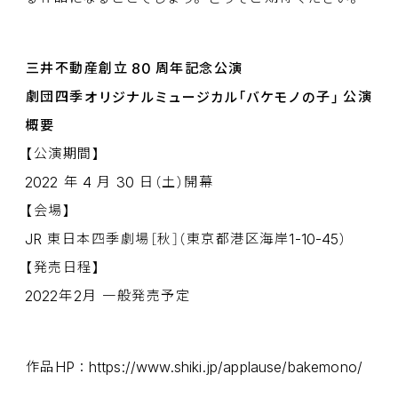
80
三井不動産創立
周年記念公演
劇団四季
オリジナルミュージカル「バケモノの
子
」
公演
概要
【
公演期間
】
2022
4
30
年
月
日
（
土
）
開幕
【
会場
】
JR
1-10-45
東日本四季劇場
［
秋
］（
東京都港区海岸
）
【
発売日程
】
2022
2
年
月
一般発売予定
HP
https://www.shiki.jp/applause/bakemono/
作品
：