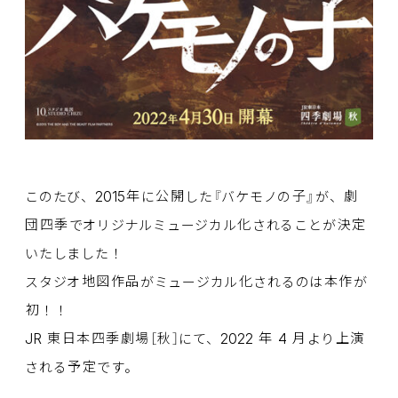
2015
このたび、
年
に
公開
した『バケモノの
子
』が、
劇
団四季
でオリジナルミュージカル
化
されることが
決定
いたしました！
スタジオ
地図作品
がミュージカル
化
されるのは
本作
が
初
！！
JR
2022
4
東日本四季劇場
［
秋
］にて、
年
月
より
上演
される
予定
です。