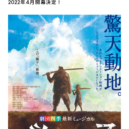
2022
4
年
月開幕決定
！