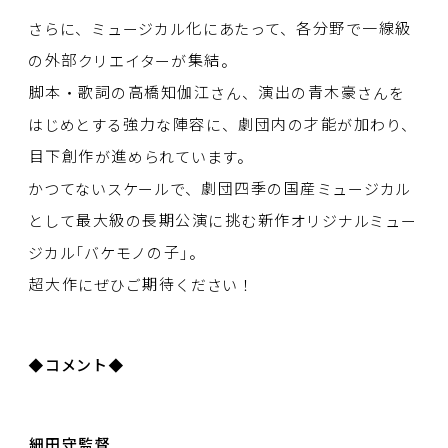
さらに、ミュージカル
化
にあたって、
各分野
で
一線級
の
外部
クリエイターが
集結
。
脚本
・
歌詞
の
高橋知伽江
さん、
演出
の
青木豪
さんを
はじめとする
強力
な
陣容
に、
劇団内
の
才能
が
加
わり、
目下創作
が
進
められています。
かつてないスケールで、
劇団四季
の
国産
ミュージカル
として
最大級
の
長期公演
に
挑
む
新作
オリジナルミュー
ジカル「バケモノの
子
」。
超大作
にぜひご
期待
ください！
◆
コメント
◆
細田守監督