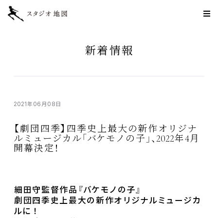
新着情報
2021
06
08
年
月
日
【
劇団四季
】
四季史上最大
の
新作
オリジナ
2022
4
ルミュージカル「バケモノの
子
」、
年
月
開幕決定
！
細田守監督作品
『バケモノの
子
』
劇団四季史上最大
の
新作
オリジナルミュージカ
ルに！