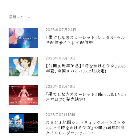
最新
ニュース
2026
07
24
年
月
日
『
果
てしなきスカーレット』レンタル・セル
各配信
サイトにて
配信中
！
2026
03
18
年
月
日
20
2026
【
公開
周年記念
】『
時
をかける
少女
』
年夏
、
全国
リバイバル
上映決定
！
2026
03
16
年
月
日
Blu-ray
DVD 5
『
果
てしなきスカーレット』
＆
27
(
)
月
日
水
発売決定
！
2026
02
18
年
月
日
スタジオ
地図
シネマティックオーケストラ
2026
20
〜『
時
をかける
少女
』
公開
周年記念
タイムリープコンサート〜