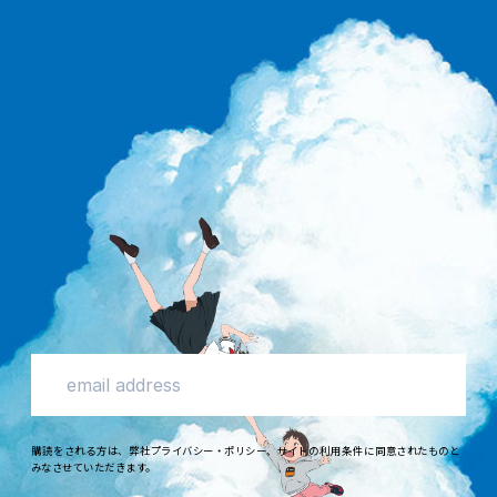
購読
をされる
方
は、
弊社
プライバシー・ポリシー
、
サイトの
利用条件
に
同意
されたものと
みなさせていただきます。