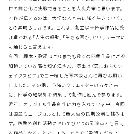
作
の
舞台化
に
挑戦
できることを
大変光栄
に
思
います。
本作
が
伝
えるのは、
大切
な
人
と
共
に
強
く
生
きていくこ
との
素晴
らしさです。これは、
創立以来四季作品
に
受
け
継
がれる「
人生
の
感動
」「
生
きる
喜
び」というテーマに
も
通
じると
言
えます。
今回
、
脚本
・
歌詞
はこれまでも
数
々の
四季作品
にご
参
加頂
いている
高橋知伽江
さん、
演出
は『
恋
におちたシ
ェイクスピア』でご
一緒
した
青木豪
さんに
再
びお
願
い
しました。その
他
、
心強
いクリエイターの
方
々と
共
に、
四季
の
経験知
を
結集
して
創作
に
励
んで
参
ります。
近年
、オリジナル
作品創作
に
力
を
入
れている
中
、
今回
は
国産
ミュージカルとして
最大級
の
長期公演
に
挑
みま
す。
四季
の
創作活動
においてひとつの
到達点
とも
言
え
る
作品
になることでしょう。どうぞご
期待
ください。