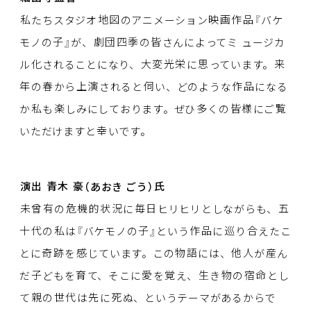
私
たちスタジオ
地図
のアニメーション
映画作品
『バケ
モノの
子
』が、
劇団四季
の
皆
さんによってミ
ュージカ
ル
化
されることになり、
大変光栄
に
思
っています。
来
年
の
春
から
上演
されると
伺
い、どのような
作品
になる
か
私
も
楽
しみにしております。ぜひ
多
くの
皆様
にご
覧
いただけますと
幸
いです。
演出
青木
豪
（あおき
ごう）
氏
未曾有
の
危機的状況
に
毎日
ヒリヒリとしながらも、
五
十代
の
私
は『バケモノの
子
』という
作品
に
巡
り
合
えたこ
とに
奇跡
を
感
じています。この
物語
には、
他人
が
産
ん
だ
子
どもを
育
て、そこに
愛
を
覚
え、
生
き
物
の
宿命
とし
て
親
の
世代
は
先
に
死
ぬ、というテーマがあるからで