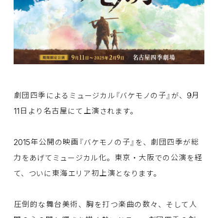
9
劇団四季
によるミュージカル『バケモノの
子
』が、
月
11
日
より
名古屋
にて
上演
されます。
2015
年公開
の
映画
『バケモノの
子
』を、
劇団四季
が
総
力
をあげてミュージカル
化
。
東京
・
大阪
での
公演
を
経
て、ついに
東海
エリア
初上演
となります。
圧倒的
な
舞台美術
、
胸
を
打
つ
楽曲
の
数
々、そして
人