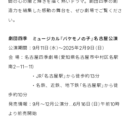
間
の
心
の
闇
と
輝
きを
描
く
熱
いドラマ。
劇団四季
の
創
造力
を
結集
した
感動
の
舞台
を、ぜひ
劇場
でご
覧
くださ
い。
劇団四季
ミュージカル『バケモノの
子
』
名古屋公演
9
11
2025
2
9
公演期間
：
月
日
（
水
）～
年
月
日
（
日
）
会
場
：
名古屋四季劇場
（
愛知県名古屋市中村区名駅
2
11
11
南
－
－
）
JR
13
・
「
名古屋駅
」から
徒歩約
分
・
名鉄
、
近鉄
、
地下鉄
「
名古屋駅
」から
徒
10
歩約
分
9
12
6
16
10
発売情報
：
月
～
月公演分
…
月
日
（
日
）
午前
時
より
前売開始