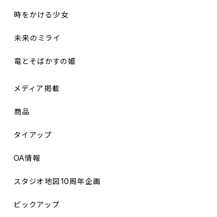
時
をかける
少女
未来
のミライ
竜
とそばかすの
姫
メディア
掲載
商品
タイアップ
OA
情報
10
スタジオ
地図
周年企画
ピックアップ