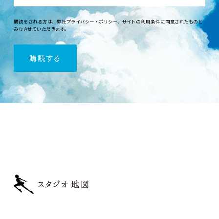
購読
をされる
方
は、
弊社
プライバシー・ポリシー
、
サイトの
利用条件
に
同意
されたものと
みなさせていただきます。
購読
する