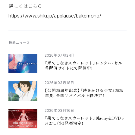
詳
しくはこちら
https://www.shiki.jp/applause/bakemono/
最新
ニュース
2026
07
24
年
月
日
『
果
てしなきスカーレット』レンタル・セル
各配信
サイトにて
配信中
！
2026
03
18
年
月
日
20
2026
【
公開
周年記念
】『
時
をかける
少女
』
年夏
、
全国
リバイバル
上映決定
！
2026
03
16
年
月
日
Blu-ray
DVD 5
『
果
てしなきスカーレット』
＆
27
(
)
月
日
水
発売決定
！