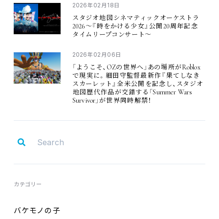
2026
02
18
年
月
日
スタジオ
地図
シネマティックオーケストラ
2026
20
〜『
時
をかける
少女
』
公開
周年記念
タイムリープコンサート〜
2026
02
06
年
月
日
OZ
Roblox
「ようこそ、
の
世界
へ」あの
場所
が
で
現実
に。
細田守監督最新作
『
果
てしなき
スカーレット』
全米公開
を
記念
し、スタジオ
Summer Wars
地図歴代作品
が
交錯
する「
Survivor
」が
世界同時解禁
！
カテゴリー
バケモノの
子