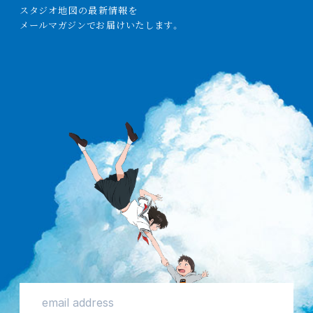
スタジオ
地図
の
最新情報
を
メールマガジンでお
届
けいたします。