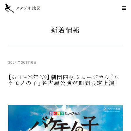
新着情報
2024
06
16
年
月
日
9/11
25
2/9
【
～
年
】
劇団四季
ミュージカル『バ
ケモノの
子
』
名古屋公演
が
期間限定上演
！