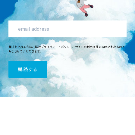
購読
をされる
方
は、
弊社
プライバシー・ポリシー
、
サイトの
利用条件
に
同意
されたものと
みなさせていただきます。
購読
する