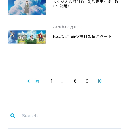
スタジオ
地図制作
「
明治安田生命
」
新
CM
公開
！
2020
08
11
年
月
日
Hulu
4
で
作品
の
無料配信
スタート
1
8
9
10
…
前