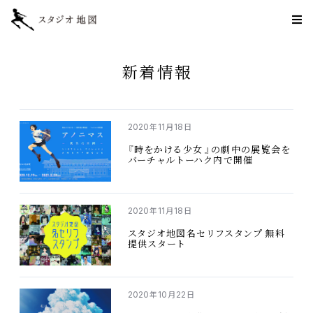
新着情報
2020
11
18
年
月
日
『
時
をかける
少女
』の
劇中
の
展覧会
を
バーチャルトーハク
内
で
開催
2020
11
18
年
月
日
スタジオ
地図名
セリフスタンプ
無料
提供
スタート
2020
10
22
年
月
日