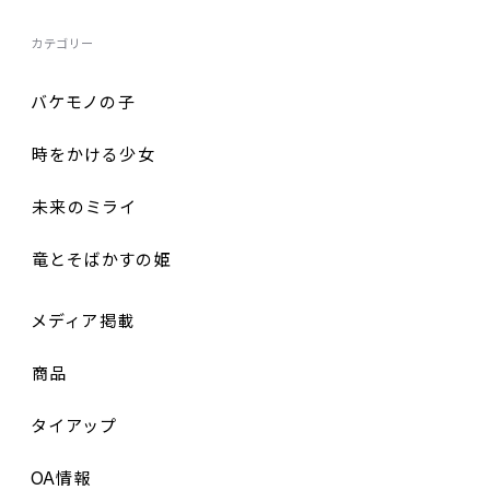
カテゴリー
バケモノの
子
時
をかける
少女
未来
のミライ
竜
とそばかすの
姫
メディア
掲載
商品
タイアップ
OA
情報